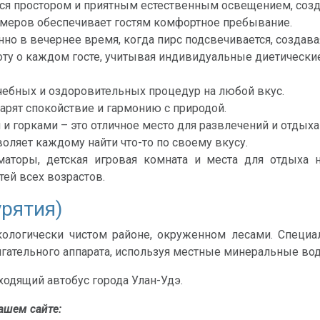
тся простором и приятным естественным освещением, соз
омеров обеспечивает гостям комфортное пребывание.
нно в вечернее время, когда пирс подсвечивается, создав
ту о каждом госте, учитывая индивидуальные диетические
чебных и оздоровительных процедур на любой вкус.
арят спокойствие и гармонию с природой.
и горками – это отличное место для развлечений и отдыха
ляет каждому найти что-то по своему вкусу.
маторы, детская игровая комната и места для отдыха 
ей всех возрастов.
урятия)
кологически чистом районе, окруженном лесами. Специа
гательного аппарата, используя местные минеральные во
дходящий автобус города Улан-Удэ.
ашем сайте: