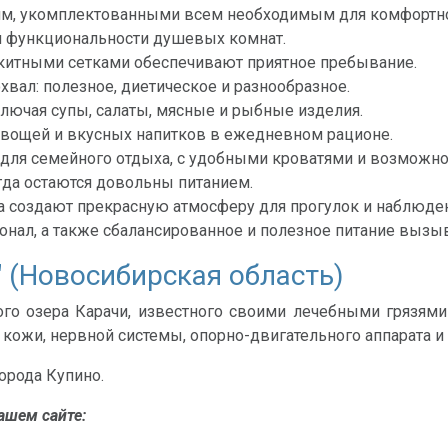
ям, укомплектованными всем необходимым для комфортно
 и функциональности душевых комнат.
китными сетками обеспечивают приятное пребывание.
хвал: полезное, диетическое и разнообразное.
лючая супы, салаты, мясные и рыбные изделия.
овощей и вкусных напитков в ежедневном рационе.
для семейного отдыха, с удобными кроватями и возможно
гда остаются довольны питанием.
а создают прекрасную атмосферу для прогулок и наблюде
ал, а также сбалансированное и полезное питание вызыва
 (Новосибирская область)
ного озера Карачи, известного своими лечебными грязям
 кожи, нервной системы, опорно-двигательного аппарата 
города Купино.
ашем сайте: