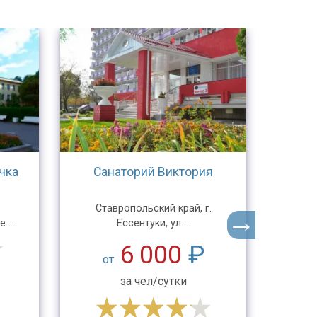
чка
Санаторий Виктория
С
Ставропольский край, г.
Респуб
...
Ессентуки, ул ...
6 000
₽
от
4
за чел/сутки