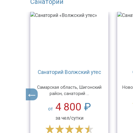
Санатории
риха
Санаторий Волжский утес
риха, ул.
Самарская область, Шигонский
Ново
район, санаторий ...
₽
4 800
₽
от
за чел/сутки