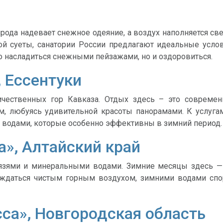
ирода надевает снежное одеяние, а воздух наполняется св
ой суеты, санатории России предлагают идеальные усло
о насладиться снежными пейзажами, но и оздоровиться.
 Ессентуки
чественных гор Кавказа. Отдых здесь – это совреме
м, любуясь удивительной красоты панорамами. К услуга
водами, которые особенно эффективны в зимний период.
а», Алтайский край
язями и минеральными водами. Зимние месяцы здесь —
ждаться чистым горным воздухом, зимними водами спор
сса», Новгородская область