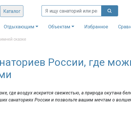
Каталог
Отдыхающим
Объектам
Избранное
Срав
зимней сказке
анаториев России, где мо
ми
азке, где воздух искрится свежестью, а природа окутана 
ших санаториях России и позвольте вашим мечтам о волше