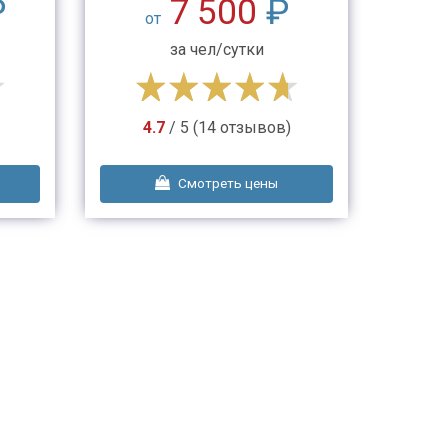
₽
7 500
₽
от
3
за чел/сутки
4.7
/ 5 (14 отзывов)
Смотреть цены