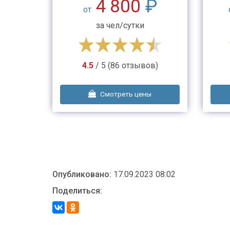
₽
4 800
₽
от
за чел/сутки
в)
4.5
/ 5 (86 отзывов)
ы
Смотреть цены
Опубликовано:
17.09.2023 08:02
Поделиться: