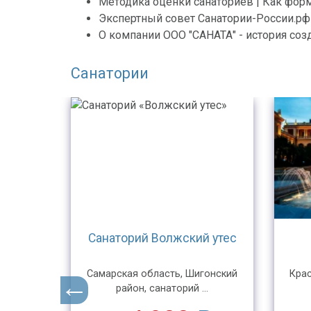
Методика оценки санаториев | Как фор
Экспертный совет Санатории-России.рф
О компании ООО "САНАТА" - история соз
Санатории
ский
Санаторий Волжский утес
уф, ул.
Самарская область, Шигонский
Крас
район, санаторий ...