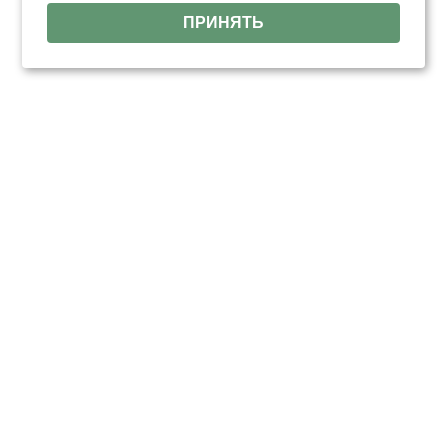
ПРИНЯТЬ
Отзывы о нас
Более 1000
реальных отзывов
от довольных
клиентов на известных ресурсах!