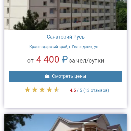
Санаторий Русь
Краснодарский край, г. Геленджик, ул ...
4 400
₽
от
за чел/сутки
Смотреть цены
4.5
/ 5 (13 отзывов)