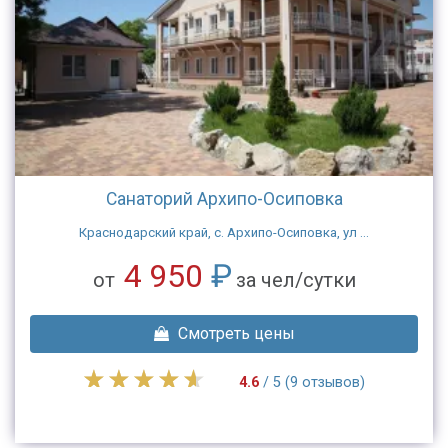
Санаторий Архипо-Осиповка
Краснодарский край, с. Архипо-Осиповка, ул ...
4 950
₽
от
за чел/сутки
Смотреть цены
4.6
/ 5 (9 отзывов)