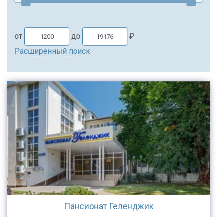
от
до
₽
Расширенный поиск
Пансионат Геленджик