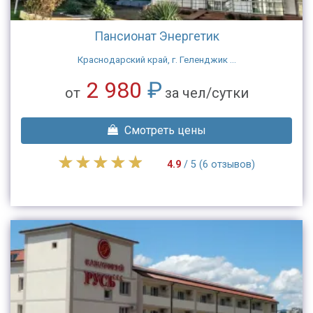
Пансионат Энергетик
Краснодарский край, г. Геленджик ...
2 980
₽
от
за чел/сутки
Смотреть цены
4.9
/ 5 (6 отзывов)