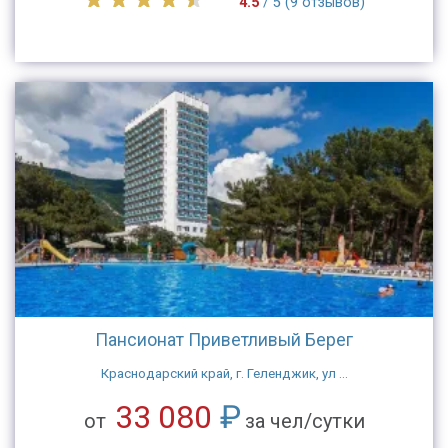
4.5
/ 5 (9 отзывов)
Пансионат Приветливый Берег
Краснодарский край, г. Геленджик, ул ...
33 080
₽
от
за чел/сутки