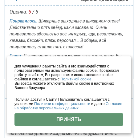
Оценка:
5
/ 5
Понравилось:
Шикарные выходные в шикарном отеле!
Действительно пять звёзд, как и заявлено. Очень
понравилось абсолютно всё: интерьер, еда, развлечения,
хаммам, бассейн, пляж, персонал... В общем, всё
понравилось, ставлю пять с плюсом!
Совет:
С уверенностью рекомендую этот отель всем. Вы
точно останетесь довольны!
Для улучшения работы сайта и его взаимодействия с
пользователями мы используем файлы cookie. Продолжая
Дата: 19 декабря 2024
работу с сайтом, Вы разрешаете использование cookie-
файлов и соглашаетесь с
Политикой cookie
.
Вы всегда можете отключить файлы cookie в настройках
Вашего браузера.
Кристина
оценка: превосходно
Получая доступ к Сайту, Пользователь соглашается с
условиями
Политики конфиденциальности
и даете
Согласие
Оценка:
5
/ 5
на обработку персональных данных
Понравилось:
Шикарный отель, который, несомненно,
ПРИНЯТЬ
заслуживает своих пяти звёзд. Отдыхали здесь несколько
дней. Номера максимально уютные и комфортные, дизайн
на высоком уровне. Каждая мелочь продумана. Места