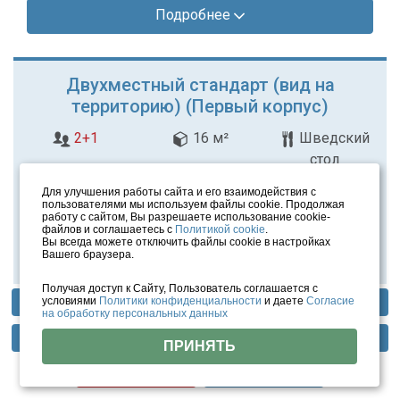
Подробнее
Двухместный стандарт (вид на
территорию) (Первый корпус)
2+1
16 м²
Шведский
стол
Для улучшения работы сайта и его взаимодействия с
Цена по запросу
пользователями мы используем файлы cookie. Продолжая
работу с сайтом, Вы разрешаете использование cookie-
Изменить сроки заезда
файлов и соглашаетесь с
Политикой cookie
.
Вы всегда можете отключить файлы cookie в настройках
Вашего браузера.
Подробнее
Получая доступ к Сайту, Пользователь соглашается с
условиями
Политики конфиденциальности
и даете
Согласие
Профили лечения
Фотогалерея
Отзывы
на обработку персональных данных
Методы лечения
Инфраструктура
Тарифы
Семейный (Первый корпус)
ПРИНЯТЬ
Цены
Помощь
4+0
Шведский стол