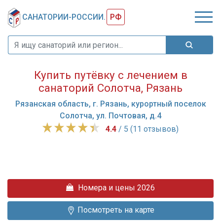
САНАТОРИИ-РОССИИ.
РФ
Купить путёвку с лечением в
санаторий Солотча, Рязань
Рязанская область, г. Рязань, курортный поселок
Солотча, ул. Почтовая, д.4
4.4
/ 5 (11 отзывов)
Здравница
находится
на
берегу
Номера и цены 2026
реки
Старица
Посмотреть на карте
и