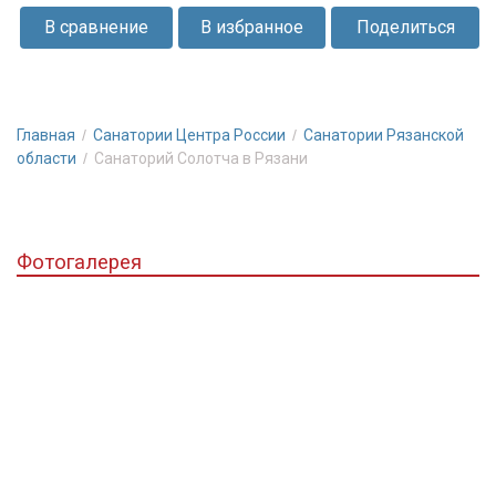
окружена
В сравнение
В избранное
Поделиться
сосновым
лесом.
Красочный
пейзаж
Главная
Санатории Центра России
Санатории Рязанской
и
области
Санаторий Солотча в Рязани
умиротворяющая
атмосфера
подарит
отдыхающим
Фотогалерея
отличное
настроение.