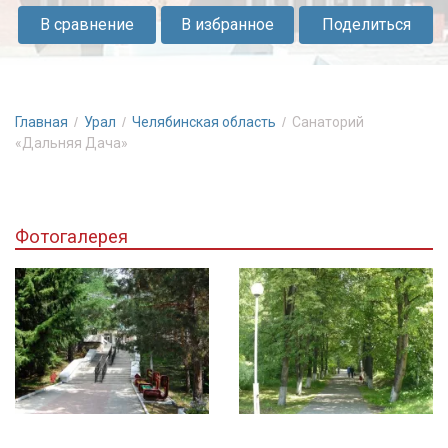
гостям
В сравнение
В избранное
Поделиться
комфортные
условия
проживания
и
Главная
Урал
Челябинская область
Санаторий
действенные
«Дальняя Дача»
оздоровительные
процедуры
Фотогалерея