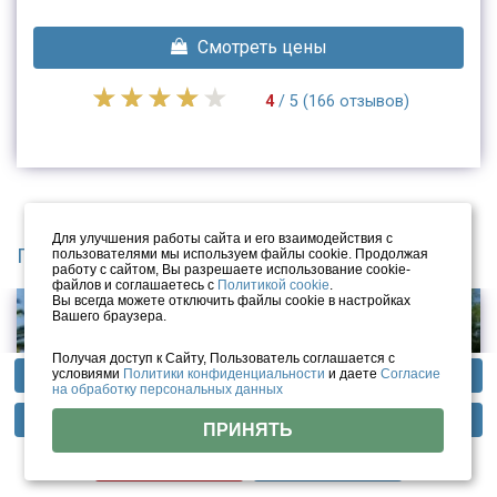
Смотреть цены
4
/ 5 (166 отзывов)
Для улучшения работы сайта и его взаимодействия с
Популярные в курортных районах
пользователями мы используем файлы cookie. Продолжая
работу с сайтом, Вы разрешаете использование cookie-
файлов и соглашаетесь с
Политикой cookie
.
Вы всегда можете отключить файлы cookie в настройках
Вашего браузера.
Получая доступ к Сайту, Пользователь соглашается с
условиями
Политики конфиденциальности
и даете
Согласие
Профили лечения
Фотогалерея
Отзывы
на обработку персональных данных
Методы лечения
Инфраструктура
Тарифы
ПРИНЯТЬ
Цены
Помощь