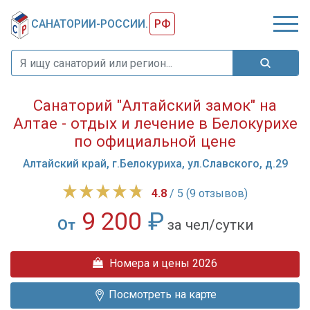
САНАТОРИИ-РОССИИ.
РФ
Санаторий "Алтайский замок" на
Алтае - отдых и лечение в Белокурихе
по официальной цене
Алтайский край, г.Белокуриха, ул.Славского, д.29
4.8
/ 5 (9 отзывов)
9 200
₽
От
за чел/сутки
Санаторий
Номера и цены 2026
"Алтайский
замок"
Посмотреть на карте
предлагает