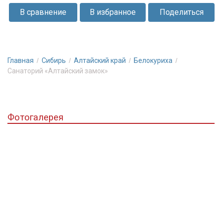
качественный
В сравнение
В избранное
Поделиться
отдых
в
горах
и
Главная
Сибирь
Алтайский край
Белокуриха
эффективные
Санаторий «Алтайский замок»
оздоровительные
программы
Фотогалерея