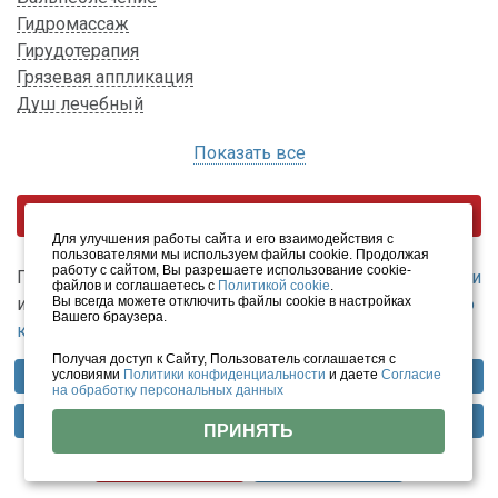
Гидромассаж
Гирудотерапия
Грязевая аппликация
Душ лечебный
Показать все
Цены
Для улучшения работы сайта и его взаимодействия с
пользователями мы используем файлы cookie. Продолжая
работу с сайтом, Вы разрешаете использование cookie-
Познакомьтесь с другими предложениями
Белокурихи
файлов и соглашаетесь с
Политикой cookie
.
Вы всегда можете отключить файлы cookie в настройках
или рассмотрите все варианты санаториев
Алтайского
Вашего браузера.
края
.
Получая доступ к Сайту, Пользователь соглашается с
условиями
Политики конфиденциальности
и даете
Согласие
Профили лечения
Фотогалерея
Отзывы
на обработку персональных данных
Похожие объекты
Методы лечения
Инфраструктура
Тарифы
ПРИНЯТЬ
Цены
Помощь