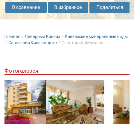
знаменитом
В сравнение
В избранное
Поделиться
курортном
парке
города
Кисловодск.
Главная
Северный Кавказ
Кавказские минеральные воды
Санатории Кисловодска
Санаторий «Москва»
Фотогалерея