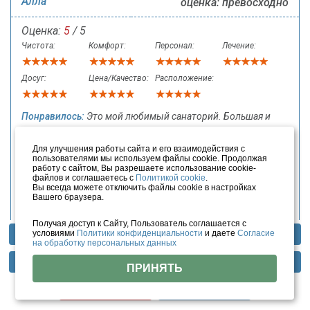
Алла
оценка: превосходно
Оценка:
5
/ 5
Чистота:
Комфорт:
Персонал:
Лечение:
Досуг:
Цена/Качество:
Расположение:
Понравилось:
Это мой любимый санаторий. Большая и
тихая территория, много зелени вокруг. Есть крытый
бассейн. Персонал услужливый. В номере чисто, но
Для улучшения работы сайта и его взаимодействия с
пользователями мы используем файлы cookie. Продолжая
требуется частично ремонт. Отличный сервис. Питание
работу с сайтом, Вы разрешаете использование cookie-
сбалансированное. Очень вкусно готовят повара. Из
файлов и соглашаетесь с
Политикой cookie
.
Вы всегда можете отключить файлы cookie в настройках
оздоровительных процедур понравился гидромассаж.
Вашего браузера.
Хорошая лечебная база. Развлечения на любой вкус.
Не понравилось:
Бывают очереди на процедуры, что не
Получая доступ к Сайту, Пользователь соглашается с
условиями
Политики конфиденциальности
и даете
Согласие
Профили лечения
Фотогалерея
Отзывы
всегда приятно.
на обработку персональных данных
Совет:
Всем советую. Чистота и порядок. Цена не высокая.
Методы лечения
Инфраструктура
Тарифы
ПРИНЯТЬ
Дата: 11 ноября 2020
Цены
Помощь