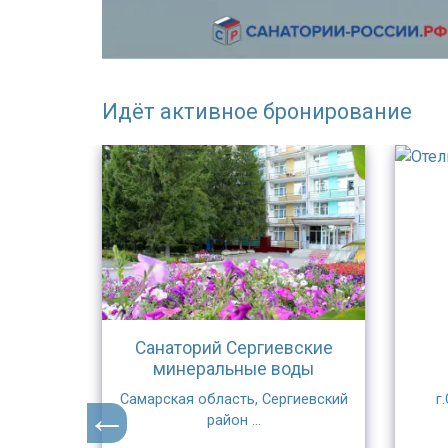
Идёт активное бронирование
вский
Санаторий Сергиевские
минеральные воды
ан,
Самарская область, Сергиевский
г
 ...
район ...