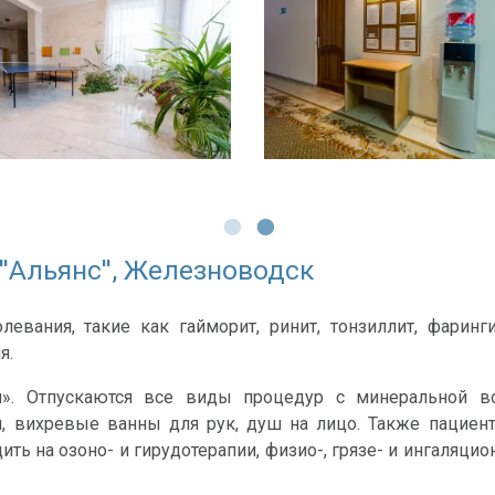
''Альянс'', Железноводск
вания, такие как гайморит, ринит, тонзиллит, фарингит,
я.
». Отпускаются все виды процедур с минеральной в
, вихревые ванны для рук, душ на лицо. Также пацие
ть на озоно- и гирудотерапии, физио-, грязе- и ингаляци