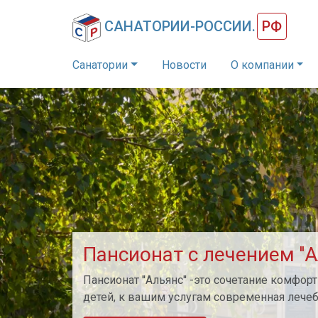
САНАТОРИИ-РОССИИ.
РФ
Санатории
Новости
О компании
Пансионат с лечением ''
Пансионат ''Альянс'' -это сочетание комфо
детей, к вашим услугам современная лече