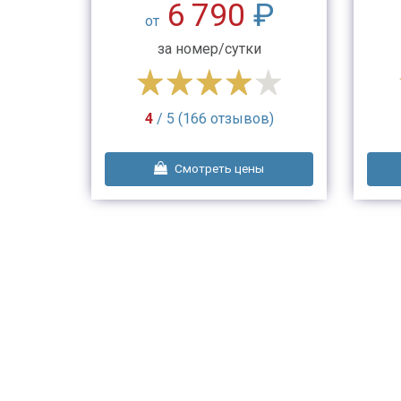
₽
6 790
₽
от
за номер/сутки
а)
4
/ 5 (166 отзывов)
ы
Смотреть цены