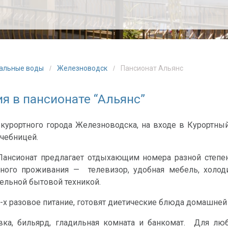
ральные воды
Железноводск
Пансионат Альянс
я в пансионате “Альянс”
 курортного города Железноводска, на входе в Курортный
лечебницей.
ансионат предлагает отдыхающим номера разной степен
ного проживания — телевизор, удобная мебель, холоди
льной бытовой техникой.
3-х разовое питание, готовят диетические блюда домашней
а, бильярд, гладильная комната и банкомат. Для люб