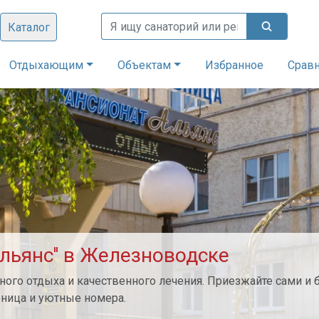
Каталог
Отдыхающим
Объектам
Избранное
Срав
Альянс'' в Железноводске
ртного отдыха и качественного лечения. Приезжайте сами и 
бница и уютные номера.