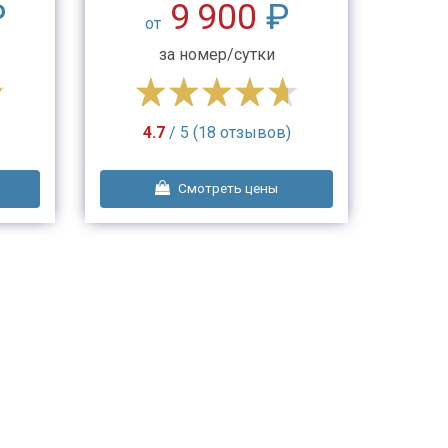
₽
9 900
₽
от
о
за номер/сутки
4.7
/ 5 (18 отзывов)
4
Смотреть цены