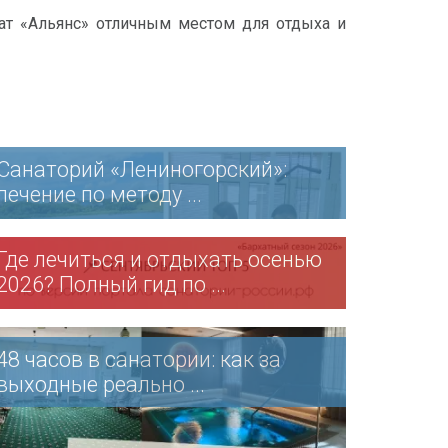
нат «Альянс» отличным местом для отдыха и
Санаторий «Лениногорский»:
лечение по методу ...
Где лечиться и отдыхать осенью
2026? Полный гид по ...
48 часов в санатории: как за
выходные реально ...