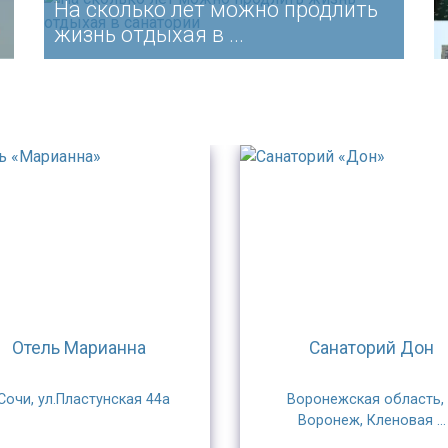
На сколько лет можно продлить
жизнь отдыхая в ...
Отель Марианна
Санаторий Дон
.Сочи, ул.Пластунская 44а
Воронежская область, 
Воронеж, Кленовая ...