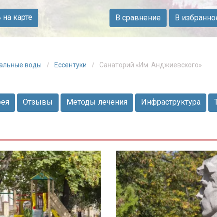
на карте
В сравнение
В избранно
ральные воды
Ессентуки
Санаторий «Им. Анджиевского»
рея
Отзывы
Методы лечения
Инфраструктура