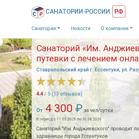
САНАТОРИИ-РОССИИ.
РФ
Санатории
Новости
О компании
Санаторий «Им. Анджиев
путевки с лечением онл
Ставропольский край г. Ессентуки, ул. Ра
4.4
/ 5 (13 отзывов)
4 300
₽
От
за чел/сутки
В период с 11.05.2026 по 30.08.2026
Санаторий "Им. Анджиевского" проводит по
здравницы города Ессентуков