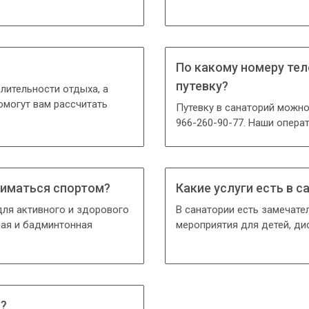
По какому номеру те
путевку?
лительности отдыха, а
омогут вам рассчитать
Путевку в санаторий можно
966-260-90-77. Наши опера
ниматься спортом?
Какие услуги есть в 
для активного и здорового
В санатории есть замечате
ная и бадминтонная
мероприятия для детей, дис
и?