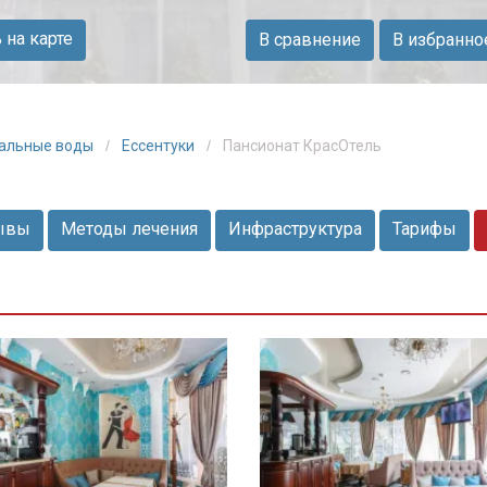
на карте
В сравнение
В избранно
ральные воды
Ессентуки
Пансионат КрасОтель
ывы
Методы лечения
Инфраструктура
Тарифы