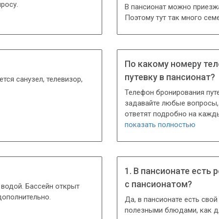
росу.
В пансионат можно приезж
Поэтому тут так много семе
По какому номеру те
путевку в пансионат?
ется сaнузел, телeвизор,
Телефон бронирования путев
задавайте любые вопросы,
ответят подробно на кажды
показать полностью
1. В пансионате есть 
с пансионатом?
 водой. Бассейн открыт
дополнительно.
Да, в пансионате есть сво
полезными блюдами, как дл