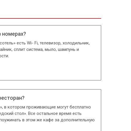
в номерах?
отель» есть Wi- Fi, телевизор, хoлодильник,
aйник, сплит системa, мылo, шампунь и
ости.
 ресторан?
о», в котором проживающие могут бесплатно
едский стол». Все остальное время есть
поужинать в этом же кафе за дополнительную