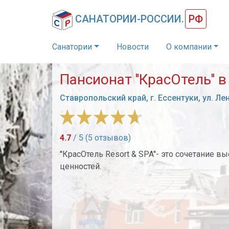
САНАТОРИИ-РОССИИ.
РФ
Санатории
Новости
О компании
Пансионат ''КрасОтель'' 
Ставропольский край, г. Ессентуки, ул. Лен
4.7
/ 5 (5 отзывов)
''КрасОтель Resort & SPA''- это сочетание
ценностей.