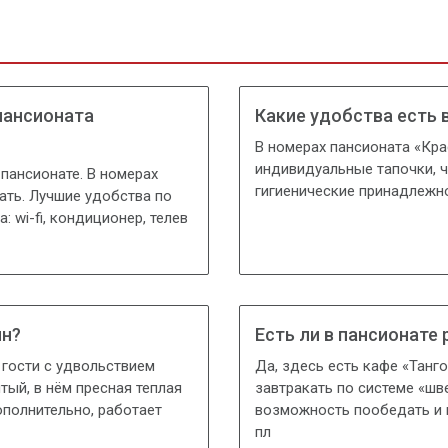
пансионата
Какие удобства есть 
В номерах пансионата «Крас
индивидуaльные тапочки, ч
пансионате. В номерах
гигиенические принадлежн
ать. Лучшие удобства по
 wi-fi, кондиционер, телев
йн?
Есть ли в пансионате
 гости с удвольствием
Да, здесь есть кафе «Танг
тый, в нём пресная теплая
завтракать по системе «шв
ополнительно, работает
возможность пообедать и 
пл