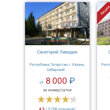
Акци
Санаторий Ливадия
Республика Татарстан, г. Казань,
Респ
Сибирский ...
8 000
₽
от
за номер/сутки
4.3
/ 5 (38 отзывов)