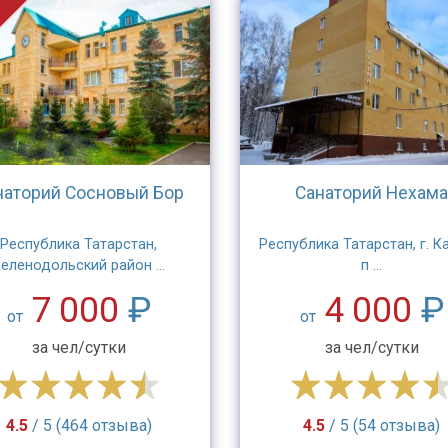
и
наторий Сосновый Бор
Санаторий Нехама
Республика Татарстан,
Республика Татарстан, г. К
еленодольский район ...
п ...
7 000
₽
4 000
₽
от
от
за чел/сутки
за чел/сутки
4.5
/ 5 (464 отзыва)
4.5
/ 5 (54 отзыва)