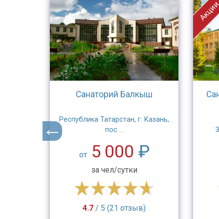
Акци
дия
Санаторий Балкыш
Са
 Казань,
Республика Татарстан, г. Казань,
пос ...
З
₽
5 000
₽
от
за чел/сутки
в)
4.7
/ 5 (21 отзыв)