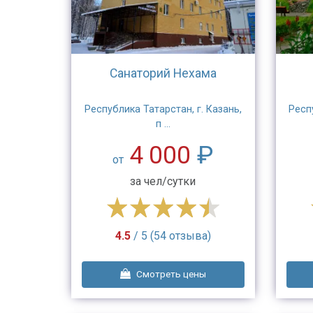
Санаторий Нехама
Республика Татарстан, г. Казань,
Респ
п ...
4 000
₽
от
за чел/сутки
4.5
/ 5 (54 отзыва)
Смотреть цены