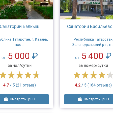
Санаторий Балкыш
Санаторий Васильевс
ублика Татарстан, г. Казань,
Республика Татарстан
пос ...
Зеленодольский р-н, п ..
5 000
₽
5 400
₽
от
от
за чел/сутки
за номер/сутки
4.7
/ 5 (21 отзыв)
4.2
/ 5 (164 отзыва)
Смотреть цены
Смотреть цены