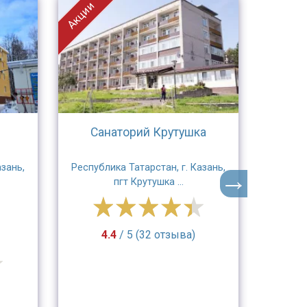
Акции
Акции
Санаторий Крутушка
Сана
азань,
Республика Татарстан, г. Казань,
Ре
пгт Крутушка ...
Зел
о
4.4
/ 5 (32 отзыва)
4