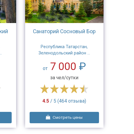
кий
Санаторий Сосновый Бор
,
Республика Татарстан,
.
Зеленодольский район ...
7 000
₽
от
за чел/сутки
4.5
/ 5 (464 отзыва)
Смотреть цены