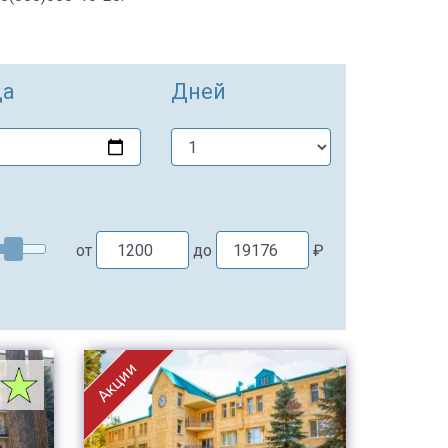
да
Дней
от
до
₽
Акции