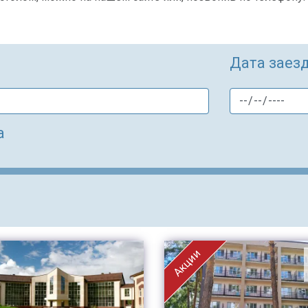
Дата заез
а
Акции