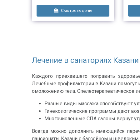
ы
Смотреть цены
Лечение в санаториях Казани
Каждого приехавшего поправить здоровье
Лечебные профилактории в Казани помогут и
омоложению тела. Спелеотерапевтическое леч
Разные виды массажа способствуют ул
Гинекологические программы дают возм
Многочисленные СПА салоны вернут ут
Всегда можно дополнить имеющийся перече
пансионаты Казани с бассейном и шведским с