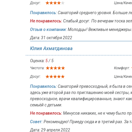
Досуг:
Цена/Каче
Понравилось:
Санаторий среднего уровня. Больше ле
Не понравилось:
Слабый досуг. По вечерам тоска зе
Отзыв о компании:
Молодцы! Вежливые менеджеры. 
Дата: 31 октября 2022
Юлия Ахматдинова
Оценка:
5
/ 5
Чистота:
Комфорт:
Досуг:
Цена/Каче
Понравилось:
Санаторий превосходный, я была в сен
здесь уже второй раз по приглашению моей сестры, м
превосходное, врачи квалифицированные, знают как 
семьёй с детьми.
Не понравилось:
Минусов никаких, не к чему было пр
Совет:
Рекомендую! Приеду сюда и в третий раз. За т
Дата: 29 апреля 2022