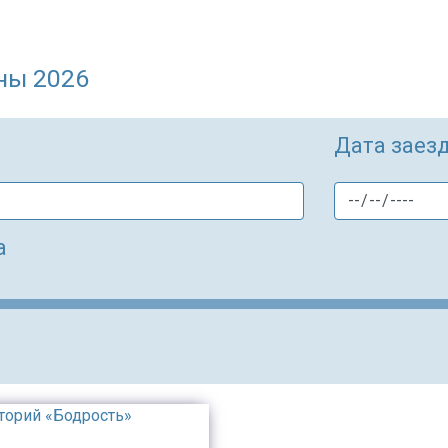
ны 2026
Дата заез
а