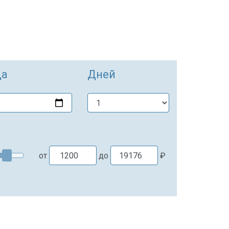
да
Дней
от
до
₽