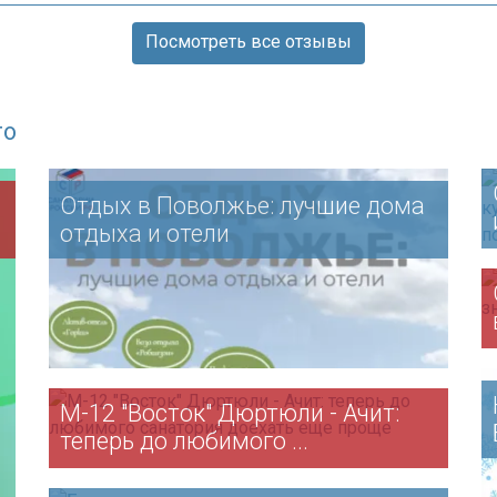
Посмотреть все отзывы
го
Отдых в Поволжье: лучшие дома
отдыха и отели
М-12 "Восток" Дюртюли - Ачит:
теперь до любимого ...