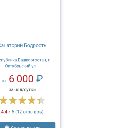
Санаторий Бодрость
спублика Башкортостан, г.
Октябрьский ул ...
6 000
₽
от
за чел/сутки
4.4
/ 5 (12 отзывов)
Смотреть цены