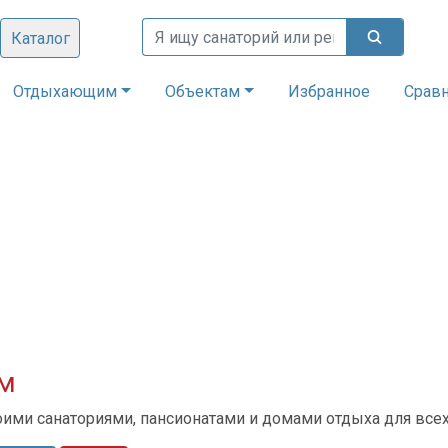
Каталог
Отдыхающим
Объектам
Избранное
Срав
ом
оими санаториями, пансионатами и домами отдыха для вс