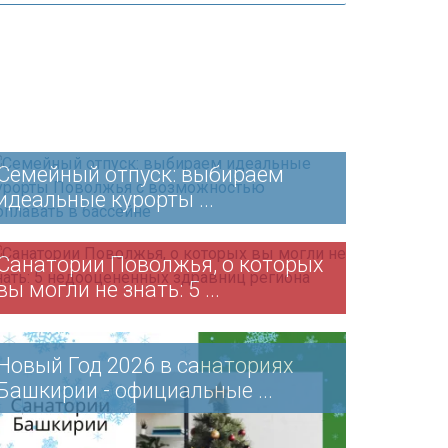
Семейный отпуск: выбираем
идеальные курорты ...
Санатории Поволжья, о которых
вы могли не знать: 5 ...
Новый Год 2026 в санаториях
Башкирии - официальные ...