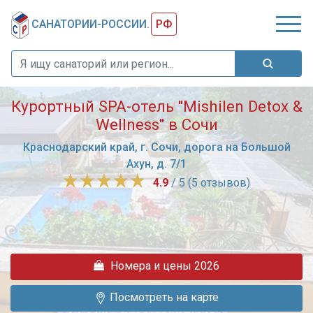
САНАТОРИИ-РОССИИ.
РФ
Курортный SPA-отель ''Mishilen Detox &
Wellness'' в Сочи
Краснодарский край, г. Сочи, дорога на Большой
Ахун, д. 7/1
4.9
/ 5 (5 отзывов)
Курортный
спа-
отель
недалеко
Номера и цены 2026
от
Сочи.
Посмотреть на карте
«Mishilen