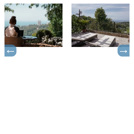
расслабляющие
процедуры
премиум
класса.