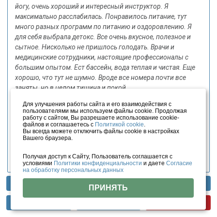
йогу, очень хороший и интересный инструктор. Я
максимально расслабилась. Понравилось питание, тут
много разных программ по питанию и оздоровлению. Я
для себя выбрала детокс. Все очень вкусное, полезное и
сытное. Нисколько не пришлось голодать. Врачи и
медицинские сотрудники, настоящие профессионалы с
большим опытом. Ест бассейн, вода теплая и чистая. Еще
хорошо, что тут не шумно. Вроде все номера почти все
заняты, но в целом тишина и покой.
Не понравилось:
Жаль, что море далеко, просто так до него
Для улучшения работы сайта и его взаимодействия с
пользователями мы используем файлы cookie. Продолжая
не прогуляться.
работу с сайтом, Вы разрешаете использование cookie-
файлов и соглашаетесь с
Политикой cookie
.
Совет:
Рекомендую. Обязательно приезжайте, тут можно
Вы всегда можете отключить файлы cookie в настройках
пройти и однодневный оздоровительный курс. Выбор
Вашего браузера.
большой. Не очень дорого.
Получая доступ к Сайту, Пользователь соглашается с
Дата: 15 апреля 2021
условиями
Политики конфиденциальности
и даете
Согласие
на обработку персональных данных
Фотогалерея
Отзывы
Методы лечения
ПРИНЯТЬ
Посмотреть все отзывы (5)
Инфраструктура
Тарифы
Цены