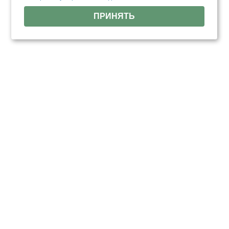
ПРИНЯТЬ
Отзывы о нас
Более 1000
реальных отзывов
от довольных
клиентов на известных ресурсах!