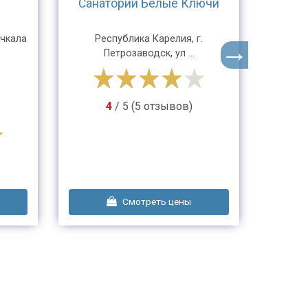
Санаторий Белые Ключи
ачкала
Республика Карелия, г.
г.Со
Петрозаводск, ул ...
о
4
/ 5 (5 отзывов)
4
Смотреть цены