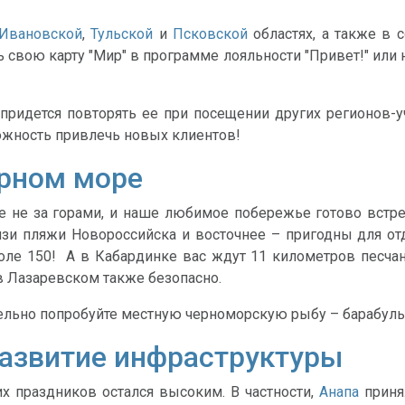
Ивановской
,
Тульской
и
Псковской
областях, а также в
ь свою карту "Мир" в программе лояльности "Привет!" или 
 придется повторять ее при посещении других регионов-
можность привлечь новых клиентов!
ерном море
 не за горами, и наше любимое побережье готово встре
зи пляжи Новороссийска и восточнее – пригодны для отд
оле 150! А в Кабардинке вас ждут 11 километров песчан
в Лазаревском также безопасно.
тельно попробуйте местную черноморскую рыбу – барабульк
развитие инфраструктуры
х праздников остался высоким. В частности,
Анапа
приня