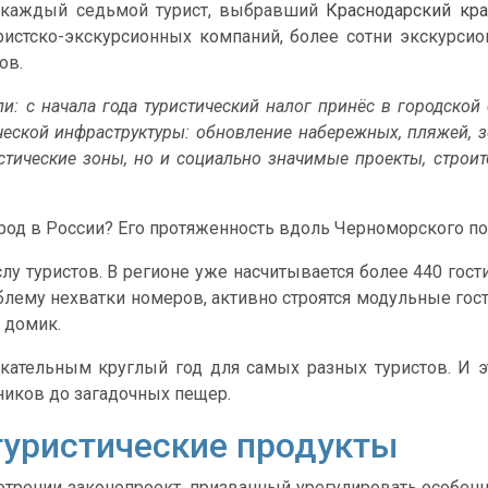
, каждый седьмой турист, выбравший
Краснодарский кра
уристско-экскурсионных компаний, более сотни экскурси
ов.
и: с начала года туристический налог принёс в городско
ческой инфраструктуры: обновление набережных, пляжей, зо
истические зоны, но и социально значимые проекты, строи
од в России? Его протяженность вдоль Черноморского по
лу туристов. В регионе уже насчитывается более 440 гост
блему нехватки номеров, активно строятся модульные гос
 домик.
кательным круглый год для самых разных туристов. И э
ников до загадочных пещер.
туристические продукты
отрении законопроект, призванный урегулировать особен