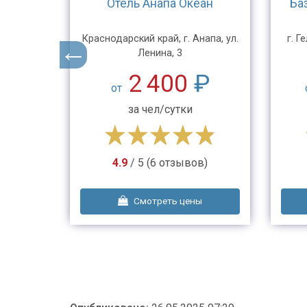
ан
Отель Анапа Океан
Баз
восток,
Краснодарский край, г. Анапа, ул.
г. Г
Ленина, 3
₽
2 400
₽
от
за чел/сутки
в)
4.9
/ 5 (6 отзывов)
ы
Смотреть цены