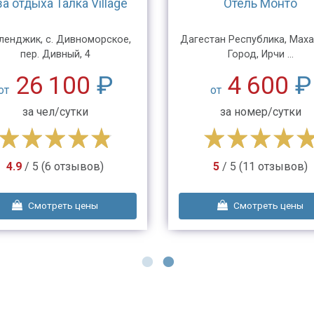
а отдыха Талка Village
Отель Монто
еленджик, с. Дивноморское,
Дагестан Республика, Мах
пер. Дивный, 4
Город, Ирчи ...
26 100
₽
4 600
₽
от
от
за чел/сутки
за номер/сутки
4.9
/ 5 (6 отзывов)
5
/ 5 (11 отзывов)
Смотреть цены
Смотреть цены