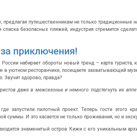
у, предлагая путешественникам не только традиционные н
 списка безопасных пляжей, индустрия стремится сдела
 за приключения!
 России набирает обороты новый тренд – карта туриста,
те в уютном ресторанчике, посещаете захватывающий музе
. Звучит здорово, правда?
ристов даже в межсезонье и немного подстегнуть их аппе
где запустили пилотный проект. Теперь гости этого края
ой суммы. И это касается не только проживания, но и экск
находится знаменитый остров Кижи с его уникальным ар