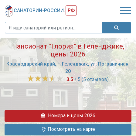
САНАТОРИИ-РОССИИ.
РФ
Пансионат ''Глория'' в Геленджике,
цены 2026
Краснодарский край, г. Геленджик, ул. Пограничная,
20
3.5
/ 5 (5 отзывов)
Пансионат
"Глория"
расположен
в
Номера и цены 2026
лесопарковой
зоне
Посмотреть на карте
в