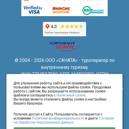
© 2004 - 2026 ООО «САНАТА» - туроператор по
внутреннему туризму
ИНН 7704527950, КПП 165501001, ОГРН
1047796591974, ОКВЭД: 79.11
Для улучшения работы сайта и его взаимодействия с
пользователями мы используем файлы cookie. Продолжая
Банковские реквизиты: р/с 40702810629220000492 в
работу с сайтом, Вы разрешаете использование cookie-
Филиал «Нижегородский» АО «АЛЬФА-БАНК», г.
файлов и соглашаетесь с
Политикой cookie
.
Вы всегда можете отключить файлы cookie в настройках
Казань, к/с 30101810200000000824, БИК 042202824
Вашего браузера.
Указанные цены на сайте не являются публичной
Получая доступ к Сайту, Пользователь соглашается с
офертой. Окончательную стоимость уточняйте у
условиями
Политики конфиденциальности
и даете
Согласие
операторов бронирования.
на обработку персональных данных