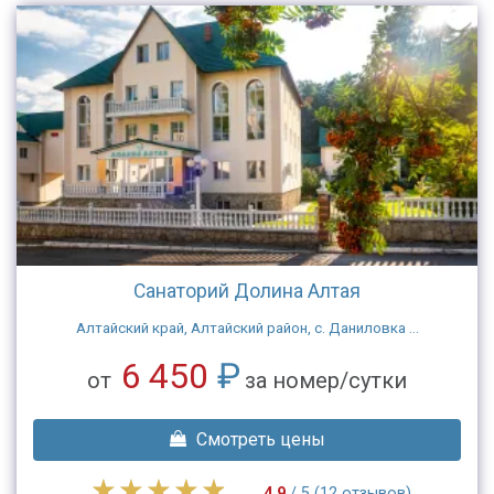
Санаторий Долина Алтая
Алтайский край, Алтайский район, с. Даниловка ...
6 450
₽
от
за номер/сутки
Смотреть цены
4.9
/ 5 (12 отзывов)