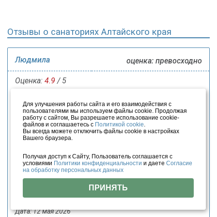
Отзывы о санаториях Алтайского края
Людмила
оценка: превосходно
Оценка:
4.9
/ 5
Понравилось:
Удобное расположение в самом центре
Для улучшения работы сайта и его взаимодействия с
курорта. Красивый парк для прогулок. Рядом магазины и
пользователями мы используем файлы cookie. Продолжая
рынок. Персонал дружелюбный и гостеприимный.
работу с сайтом, Вы разрешаете использование cookie-
файлов и соглашаетесь с
Политикой cookie
.
Не понравилось:
Номера немного уставшие. Не все
Вы всегда можете отключить файлы cookie в настройках
Вашего браузера.
платные процедуры можно получить.
Совет:
Хороший вариант отдыха. Цены немного дешевле,
Получая доступ к Сайту, Пользователь соглашается с
чем в других санаториях Белокурихи.
условиями
Политики конфиденциальности
и даете
Согласие
на обработку персональных данных
Отзыв о компании:
Компания работает быстро.
Менеджеры помогли забронировать и оплатить путевку.
ПРИНЯТЬ
Всем довольны.
Дата: 12 мая 2026