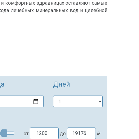
х и комфортных здравницах оставляют самые
ода лечебных минеральных вод и целебной
да
Дней
от
до
₽