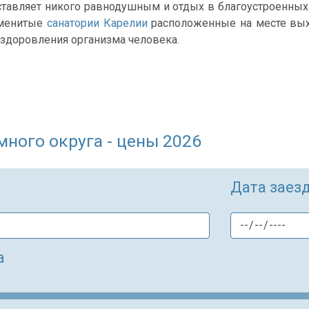
ставляет никого равнодушным и отдых в благоустроенны
аменитые
санатории Карелии
расположенные на месте вых
оздоровления организма человека.
ного округа - цены 2026
Дата заез
а