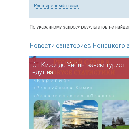
Расширенный поиск
По указанному запросу результатов не найден
Новости санаториев Ненецкого 
От Кижи до Хибин: зачем турист
едут на ...