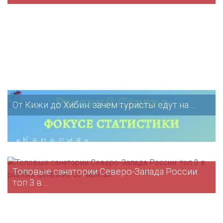
От Кижи до Хибин: зачем туристы едут на ...
Топовые санатории Северо-Запада России:
топ 3 в ...