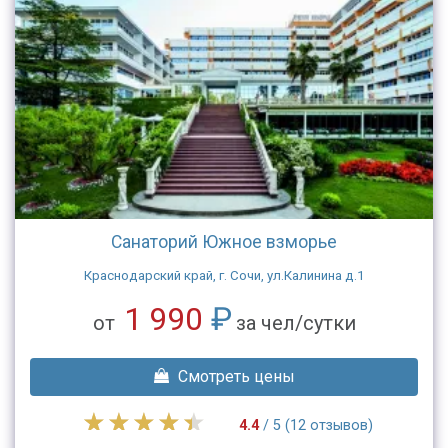
Санаторий Южное взморье
Краснодарский край, г. Сочи, ул.Калинина д.1
1 990
₽
от
за чел/сутки
Смотреть цены
4.4
/ 5 (12 отзывов)