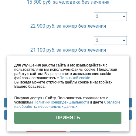
15 300
руб. за человека без лечения
22 900
руб. за номер без лечения
21 100
руб. за номер без лечения
Доп. взрослое
Для улучшения работы сайта и его взаимодействия с
пользователями мы используем файлы cookie. Продолжая
Цена по запросу
работу с сайтом, Вы разрешаете использование cookie-
файлов и соглашаетесь с
Политикой cookie
.
Вы всегда можете отключить файлы cookie в настройках
Вашего браузера.
Выбрать
Получая доступ к Сайту, Пользователь соглашается с
условиями
Политики конфиденциальности
и даете
Согласие
Профили лечения
Фотогалерея
Отзывы
на обработку персональных данных
2-х комнатный семейный (Корпус 1)
Методы лечения
Инфраструктура
Тарифы
ПРИНЯТЬ
Цены
Помощь
2+1
25 м²