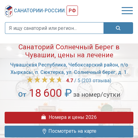
САНАТОРИИ-РОССИИ.
РФ
Санаторий Солнечный Берег в
Чувашии, цены на лечение
Чувашская Республика, Чебоксарский район, п/о
Хыркасы, п. Сюктерка, ул. Солнечный берег, д. 1.
4.7
/ 5 (203 отзыва)
18 600
₽
От
за номер/сутки
В
15
Номера и цены 2026
км
от
Посмотреть на карте
Чебоксар,