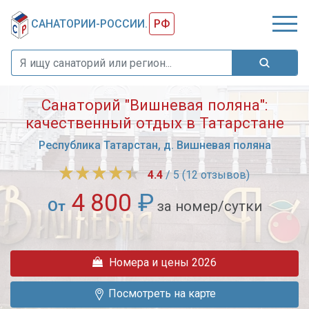
САНАТОРИИ-РОССИИ.
РФ
Санаторий "Вишневая поляна":
качественный отдых в Татарстане
Республика Татарстан, д. Вишневая поляна
4.4
/ 5 (12 отзывов)
4 800
₽
От
за номер/сутки
Санаторий
"Вишневая
Номера и цены 2026
поляна"
("Лучезарный"):
Посмотреть на карте
оздоровление