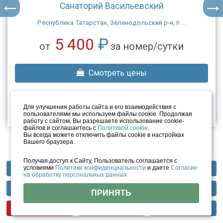
Санаторий Нехама
Республика Татарстан, г. Казань, п ...
4 000
₽
от
за чел/сутки
Смотреть цены
4.5
/ 5 (54 отзыва)
Для улучшения работы сайта и его взаимодействия с
пользователями мы используем файлы cookie. Продолжая
работу с сайтом, Вы разрешаете использование cookie-
файлов и соглашаетесь с
Политикой cookie
.
Вы всегда можете отключить файлы cookie в настройках
Вашего браузера.
Получая доступ к Сайту, Пользователь соглашается с
Самые популярные санатории Казани
условиями
Политики конфиденциальности
и даете
Согласие
Профили лечения
Фотогалерея
Отзывы
на обработку персональных данных
Методы лечения
Инфраструктура
Тарифы
Акции
ПРИНЯТЬ
Цены
Номера
Помощь