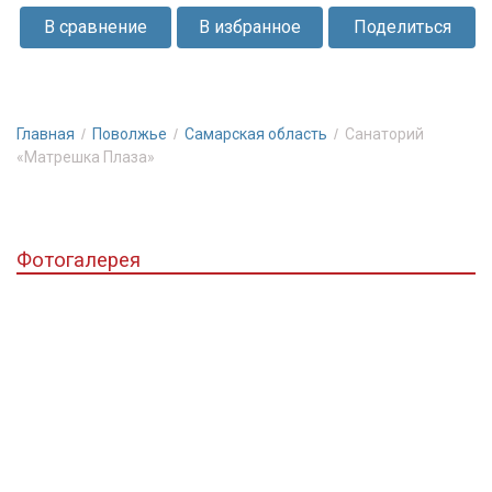
принимает
В сравнение
В избранное
Поделиться
на
оздоровление
людей
со
Главная
Поволжье
Самарская область
Санаторий
всех
«Матрешка Плаза»
уголков
России.
Фотогалерея