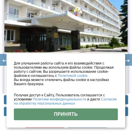
Санаторий им. Кирова (Пятигорск)
Для улучшения работы сайта и его взаимодействия с
пользователями мы используем файлы cookie. Продолжая
Ставропольский край, г. Пятигорск, бульвар ...
работу с сайтом, Вы разрешаете использование cookie-
файлов и соглашаетесь с
Политикой cookie
.
6 600
₽
Вы всегда можете отключить файлы cookie в настройках
от
за чел/сутки
Вашего браузера.
Получая доступ к Сайту, Пользователь соглашается с
Смотреть цены
условиями
Политики конфиденциальности
и даете
Согласие
Профили лечения
Фотогалерея
Отзывы
на обработку персональных данных
Методы лечения
Инфраструктура
Тарифы
4.9
/ 5 (8 отзывов)
ПРИНЯТЬ
Цены
Помощь