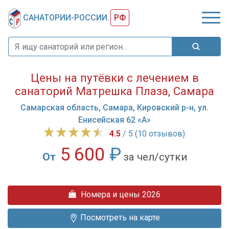
САНАТОРИИ-РОССИИ.
РФ
Цены на путёвки с лечением в
санаторий Матрешка Плаза, Самара
Самарская область, Самара, Кировский р-н, ул.
Енисейская 62 «А»
4.5
/ 5 (10 отзывов)
5 600
₽
От
за чел/сутки
Самарский
бальнеологический
Номера и цены 2026
центр
«Матрешка
Посмотреть на карте
Плаза»