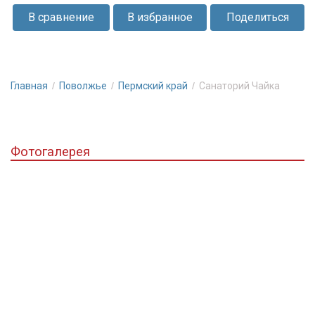
берегу
В сравнение
В избранное
Поделиться
величественной
Камы
посреди
соснового
Главная
Поволжье
Пермский край
Санаторий Чайка
бора.
Фотогалерея