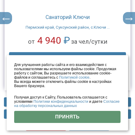
Санаторий Ключи
Пермский край, Суксунский район, с.Ключи ...
4 940
₽
от
за чел/сутки
Смотреть цены
Для улучшения работы сайта и его взаимодействия с
пользователями мы используем файлы cookie. Продолжая
4.8
/ 5 (14 отзывов)
работу с сайтом, Вы разрешаете использование cookie-
файлов и соглашаетесь с
Политикой cookie
.
Вы всегда можете отключить файлы cookie в настройках
Вашего браузера.
Получая доступ к Сайту, Пользователь соглашается с
условиями
Политики конфиденциальности
и даете
Согласие
Профили лечения
Фотогалерея
Отзывы
на обработку персональных данных
Похожие по профилю лечения санатории
Методы лечения
Инфраструктура
Тарифы
ПРИНЯТЬ
Перми
Цены
Помощь