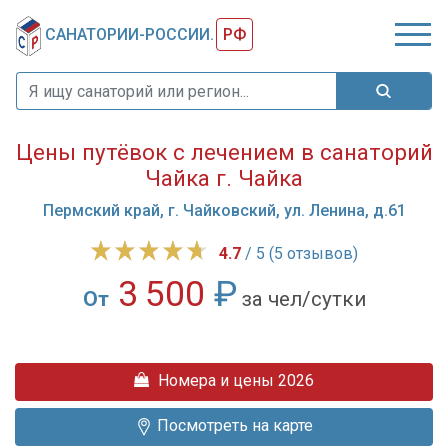
САНАТОРИИ-РОССИИ.
РФ
Цены путёвок с лечением в санаторий
Чайка г. Чайка
Пермский край, г. Чайковский, ул. Ленина, д.61
4.7
/ 5 (5 отзывов)
3 500
₽
От
за чел/сутки
Санаторий-
профилакторий
Номера и цены 2026
«Чайка»
возвышается
Посмотреть на карте
на