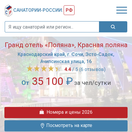
САНАТОРИИ-РОССИИ.
РФ
Гранд отель «Поляна», Красная поляна
Краснодарский край, г. Сочи, Эсто-Садок,
Ачипсинская улица, 16
4.4
/ 5 (6 отзывов)
35 100
₽
От
за чел/сутки
Гранд
Отель
Поляна
Номера и цены 2026
расположился
в
Посмотреть на карте
красивейшем