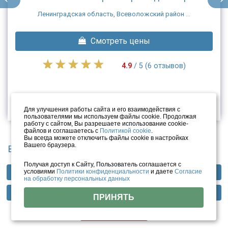
Ленинградская область, Всеволожский район ...
Смотреть цены
4.9
/ 5 (6 отзывов)
Для улучшения работы сайта и его взаимодействия с
пользователями мы используем файлы cookie. Продолжая
работу с сайтом, Вы разрешаете использование cookie-
файлов и соглашаетесь с
Политикой cookie
.
Вы всегда можете отключить файлы cookie в настройках
Вашего браузера.
Вы смотрели
Получая доступ к Сайту, Пользователь соглашается с
условиями
Политики конфиденциальности
и даете
Согласие
Профили лечения
Фотогалерея
Отзывы
на обработку персональных данных
Методы лечения
Инфраструктура
Тарифы
ПРИНЯТЬ
Цены