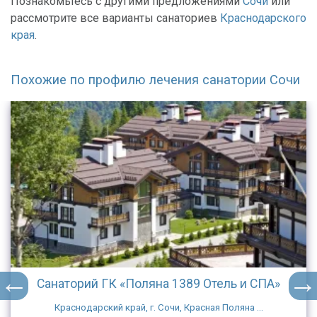
Познакомьтесь с другими предложениями
Сочи
или
рассмотрите все варианты санаториев
Краснодарского
края
.
Похожие по профилю лечения санатории Сочи
Санаторий ГК «Поляна 1389 Отель и СПА»
Краснодарский край, г. Сочи, Красная Поляна ...