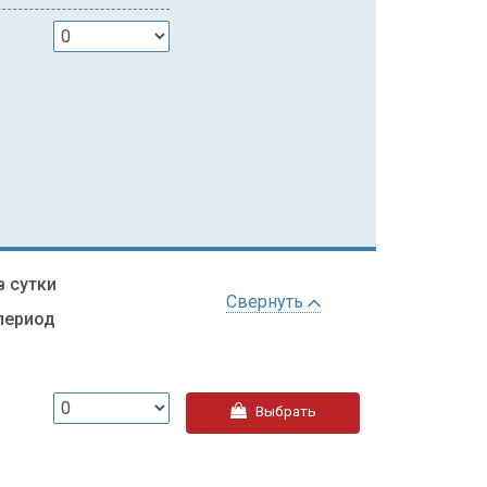
в сутки
Свернуть
 период
Выбрать