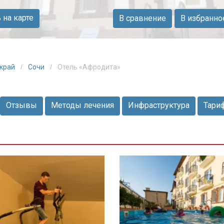
на карте
В сравнение
В избранно
 край
Сочи
Отель «Афродита»
Отзывы
Методы лечения
Инфраструктура
Тари