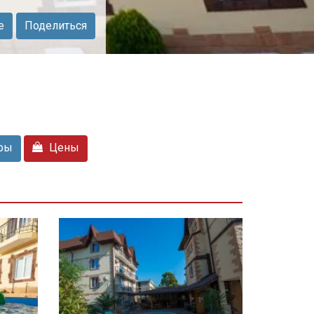
е
Поделиться
фы
Цены