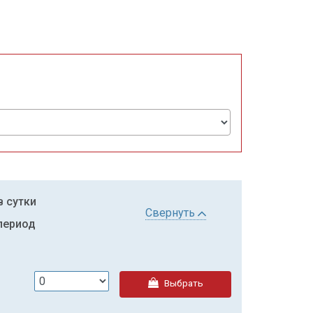
в сутки
Свернуть
 период
Выбрать