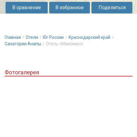
у
В сравнение
В избранное
Поделиться
моря!
Пляж
рядом,
бассейн,
Главная
Отели
Юг России
Краснодарский край
SPA.
Санатории Анапы
Отель «Максимус»
Идеально
для
семейного
Фотогалерея
отдыха
и
релаксации.