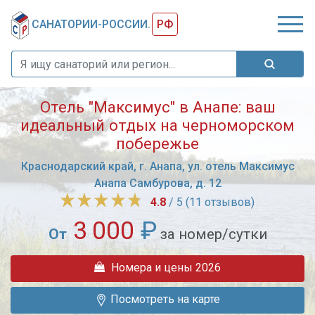
САНАТОРИИ-РОССИИ.
РФ
Отель "Максимус" в Анапе: ваш
идеальный отдых на черноморском
побережье
Краснодарский край, г. Анапа, ул. отель Максимус
Анапа Самбурова, д. 12
4.8
/ 5 (11 отзывов)
3 000
₽
От
за номер/сутки
"Максимус"
Номера и цены 2026
в
Анапе:
Посмотреть на карте
комфорт