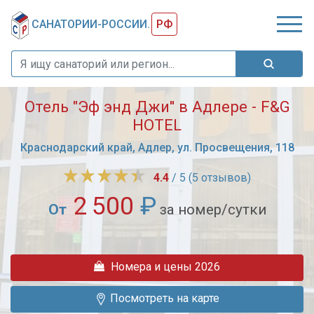
САНАТОРИИ-РОССИИ.
РФ
Отель "Эф энд Джи'' в Адлере - F&G
HOTEL
Краснодарский край, Адлер, ул. Просвещения, 118
4.4
/ 5 (5 отзывов)
2 500
₽
От
за номер/сутки
Отель
«F&G»
Номера и цены 2026
-
один
Посмотреть на карте
из