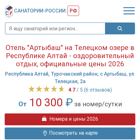
САНАТОРИИ-РОССИИ.
РФ
Отель ''Артыбаш'' на Телецком озере в
Республике Алтай - оздоровительный
отдых, официальные цены 2026
Республика Алтай, Турочакский район, с Артыбаш, ул.
Телецкая, 2а
4.7
/ 5 (6 отзывов)
10 300
₽
От
за номер/сутки
Отель
Номера и цены 2026
''Артыбаш''
–
Посмотреть на карте
это