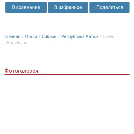
прекрасные
В сравнение
В избранное
Поделиться
условия
для
проживания
и
Главная
Отели
Сибирь
Республика Алтай
Отель
питания
«Артыбаш»
посреди
живописной
Алтайской
Фотогалерея
природы.
Отдых
подойдет
как
взрослым,
так
и
детям.