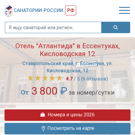
САНАТОРИИ-РОССИИ.
РФ
Отель ''Атлантида'' в Ессентуках,
Кисловодская 12
Ставропольский край, г. Ессентуки, ул.
Кисловодская, 12
4.7
/ 5 (6 отзывов)
3 800
₽
От
за номер/сутки
Современный
отель
Номера и цены 2026
"Атлантида"
-
Посмотреть на карте
уютное