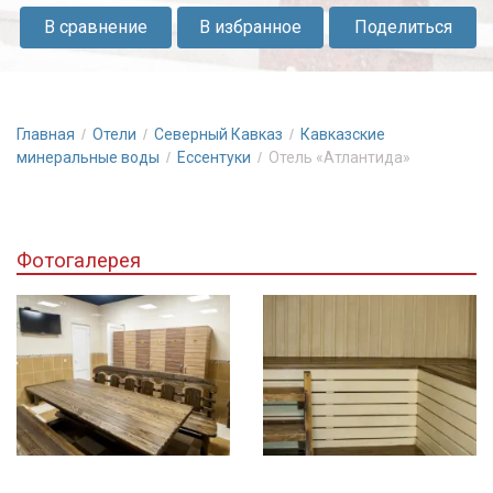
и
В сравнение
В избранное
Поделиться
тихое
местечко.
К
вашим
Главная
Отели
Северный Кавказ
Кавказские
услугам
минеральные воды
Ессентуки
Отель «Атлантида»
современная
городская
инфраструктура,
банный
Фотогалерея
комплекс,
вкусный
кофе
и
уютные
номера.