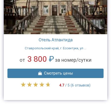
Отель Атлантида
Ставропольский край, г. Ессентуки, ул ...
3 800
₽
от
за номер/сутки
Смотреть цены
4.7
/ 5 (6 отзывов)