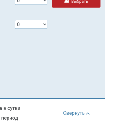
Выбрать
а в сутки
Свернуть
ь период