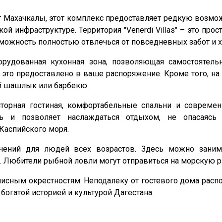
км от Махачкалы, этот комплекс предоставляет редкую воз
кой инфраструктуре. Территория "Venerdi Villas" – это пр
ожность полностью отвлечься от повседневных забот и х
орудованная кухонная зона, позволяющая самостоятель
е это предоставлено в ваше распоряжение. Кроме того, на
й шашлык или барбекю.
росторная гостиная, комфортабельные спальни и совре
ть и позволяет наслаждаться отдыхом, не опасаясь 
Каспийского моря.
влечений для людей всех возрастов. Здесь можно зани
е. Любители рыбной ловли могут отправиться на морскую р
вописным окрестностям. Неподалеку от гостевого дома рас
богатой историей и культурой Дагестана.