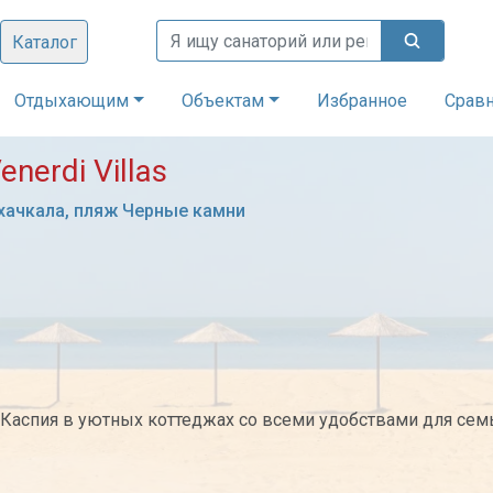
Каталог
Отдыхающим
Объектам
Избранное
Срав
nerdi Villas
хачкала, пляж Черные камни
у Каспия в уютных коттеджах со всеми удобствами для семь