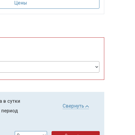
Цены
а в сутки
Свернуть
ь период