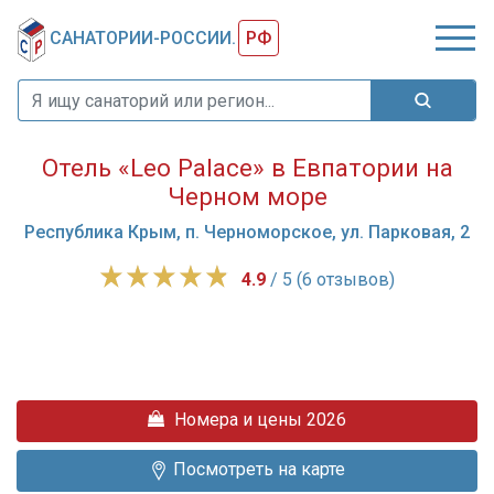
САНАТОРИИ-РОССИИ.
РФ
Отель «Leo Palace» в Евпатории на
Черном море
Республика Крым, п. Черноморское, ул. Парковая, 2
4.9
/ 5 (6 отзывов)
Четырехзвездочный
отель
«Leo
Palace»
расположился
Номера и цены 2026
в
уютном
Посмотреть на карте
посёлке