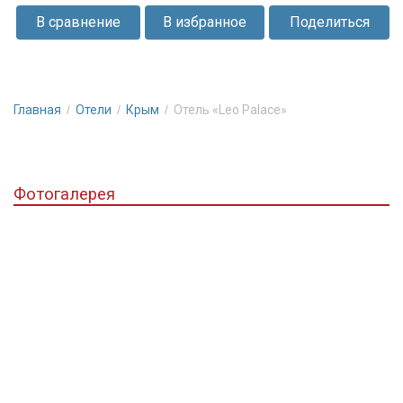
Черноморское.
В сравнение
В избранное
Поделиться
Из
окон
номеров
открывается
Главная
Отели
Крым
Отель «Leo Palace»
чудесный
вид
на
Фотогалерея
море,
которое
прекрасно
в
любое
время
года.