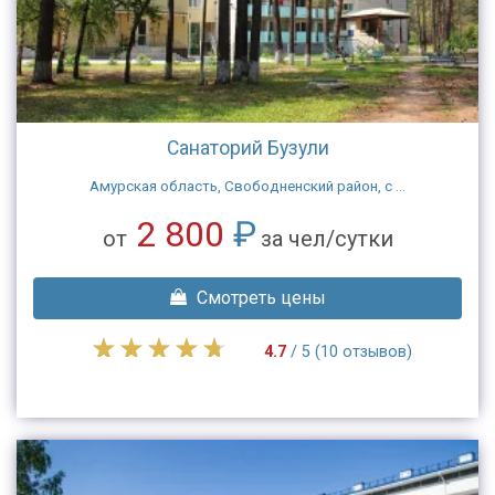
Санаторий Бузули
Амурская область, Свободненский район, с ...
2 800
₽
от
за чел/сутки
Смотреть цены
4.7
/ 5 (10 отзывов)