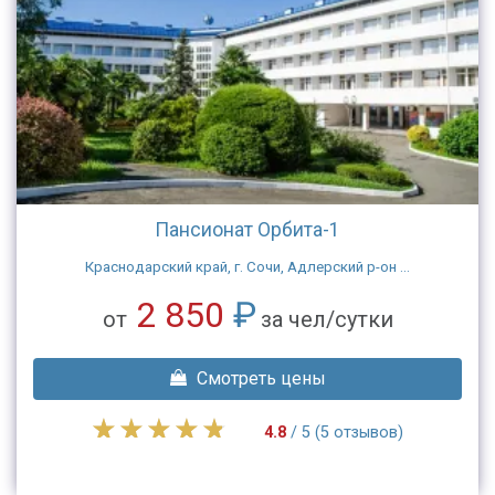
Пансионат Орбита-1
Краснодарский край, г. Сочи, Адлерский р-он ...
2 850
₽
от
за чел/сутки
Смотреть цены
4.8
/ 5 (5 отзывов)