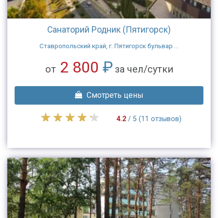
Санаторий Родник (Пятигорск)
Ставропольский край, г. Пятигорск бульвар ...
2 800
₽
от
за чел/сутки
Смотреть цены
4.2
/ 5 (11 отзывов)