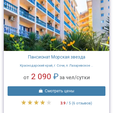
Пансионат Морская звезда
Краснодарский край, г. Сочи, п. Лазаревское ...
2 090
₽
от
за чел/сутки
Смотреть цены
3.9
/ 5 (6 отзывов)