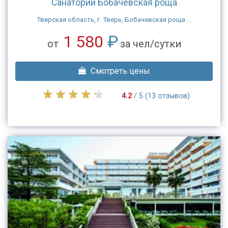
Санаторий Бобачевская роща
Тверская область, г. Тверь, Бобачевская роща ...
1 580
₽
от
за чел/сутки
Смотреть цены
4.2
/ 5 (13 отзывов)