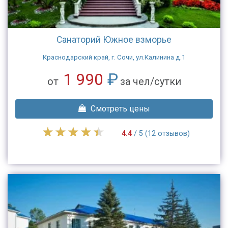
Санаторий Южное взморье
Краснодарский край, г. Сочи, ул.Калинина д.1
1 990
₽
от
за чел/сутки
Смотреть цены
4.4
/ 5 (12 отзывов)