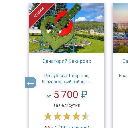
Акции
ия
Санаторий Бакирово
Са
риха, ул.
Республика Татарстан,
Крас
Лениногорский район, с ...
₽
5 700
₽
от
за чел/сутки
в)
4.5
/ 5 (195 отзывов)