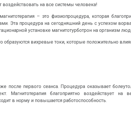
ет воздействовать на все системы человека!
магнитотерапия – это физиопроцедура, которая благопр
ами. Эта процедура на сегодняшний день с успехом ворва
стационарной установке магнитотурботрон на организм лю
 то образуются вихревые токи, которые положительно влия
же после первого сеанса. Процедура оказывает болеуто
ект. Магнитотерапия благоприятно воздействует на в
ходит в норму и повышается работоспособность.