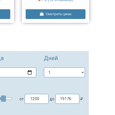
Смотреть цены
да
Дней
от
до
₽