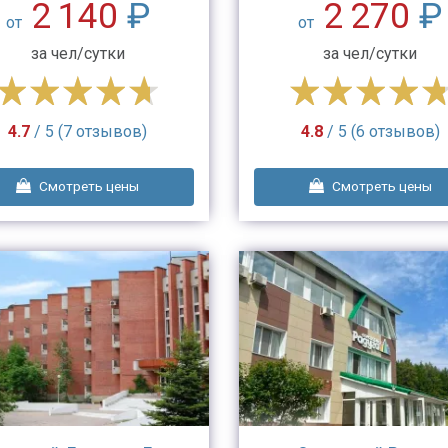
2 140
₽
2 270
₽
от
от
за чел/сутки
за чел/сутки
4.7
/ 5 (7 отзывов)
4.8
/ 5 (6 отзывов)
Смотреть цены
Смотреть цены