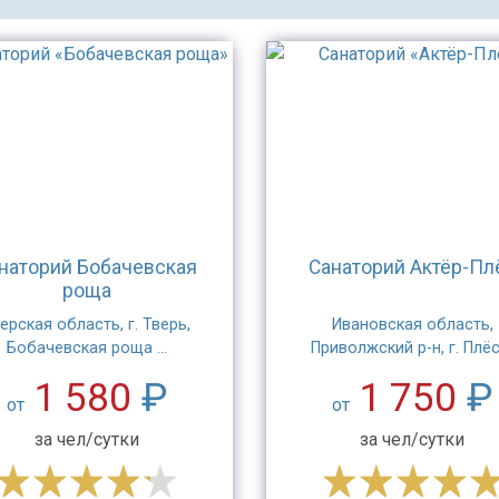
наторий Бобачевская
Санаторий Актёр-Пл
роща
ерская область, г. Тверь,
Ивановская область,
Бобачевская роща ...
Приволжский р-н, г. Плёс 
1 580
₽
1 750
₽
от
от
за чел/сутки
за чел/сутки