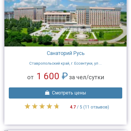
Санаторий Русь
Cтавропольский край, г. Ессентуки, ул ...
1 600
₽
от
за чел/сутки
Смотреть цены
4.7
/ 5 (11 отзывов)