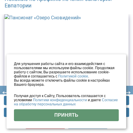
Евпатории
Для улучшения работы сайта и его взаимодействия с
пользователями мы используем файлы cookie. Продолжая
работу с сайтом, Вы разрешаете использование cookie-
файлов и соглашаетесь с
Политикой cookie
.
Вы всегда можете отключить файлы cookie в настройках
Вашего браузера.
Пансионат Озеро Сновидений
Получая доступ к Сайту, Пользователь соглашается с
условиями
Политики конфиденциальности
и даете
Согласие
Профили лечения
Фотогалерея
Отзывы
Республика Крым, г. Евпатория, ул. Франко, д ...
на обработку персональных данных
4 700
₽
Методы лечения
Инфраструктура
Тарифы
от
за чел/сутки
ПРИНЯТЬ
Цены
Помощь
Смотреть цены