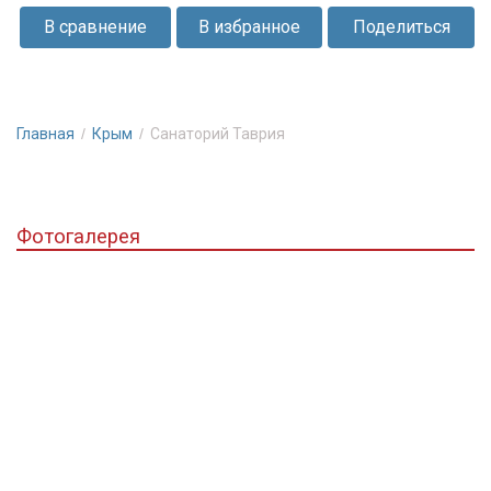
полуострова.
В сравнение
В избранное
Поделиться
Профессиональная
лечебница
вкупе
с
Главная
Крым
Санаторий Таврия
красивым
пейзажем
и
Фотогалерея
интересным
досугом
не
оставят
равнодушным
никого.