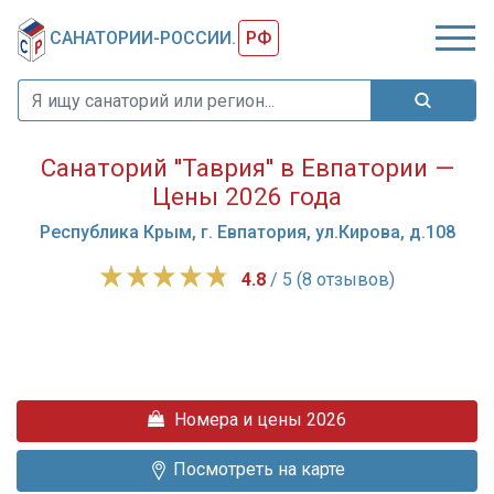
САНАТОРИИ-РОССИИ.
РФ
Санаторий ''Таврия'' в Евпатории —
Цены 2026 года
Республика Крым, г. Евпатория, ул.Кирова, д.108
4.8
/ 5 (8 отзывов)
"Таврия"
-
один
из
лучших
Номера и цены 2026
санаторных
курортов
Посмотреть на карте
крымского