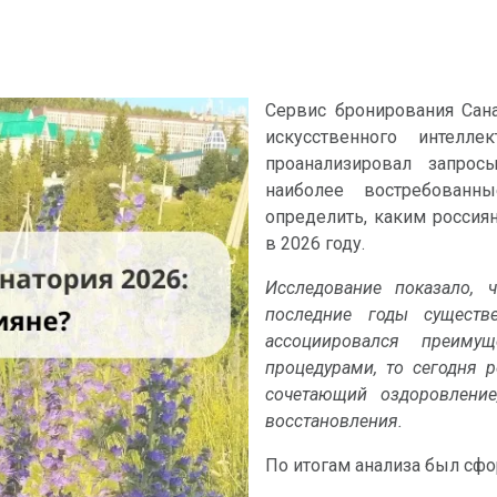
Сервис бронирования Сана
искусственного интелл
проанализировал запро
наиболее востребованн
определить, каким россия
в 2026 году.
Исследование показало, 
последние годы существ
ассоциировался преиму
процедурами, то сегодня 
сочетающий оздоровлени
восстановления.
По итогам анализа был сфо